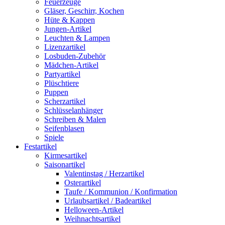
Feuerzeuge
Gläser, Geschirr, Kochen
Hüte & Kappen
Jungen-Artikel
Leuchten & Lampen
Lizenzartikel
Losbuden-Zubehör
Mädchen-Artikel
Partyartikel
Plüschtiere
Puppen
Scherzartikel
Schlüsselanhänger
Schreiben & Malen
Seifenblasen
Spiele
Festartikel
Kirmesartikel
Saisonartikel
Valentinstag / Herzartikel
Osterartikel
Taufe / Kommunion / Konfirmation
Urlaubsartikel / Badeartikel
Helloween-Artikel
Weihnachtsartikel