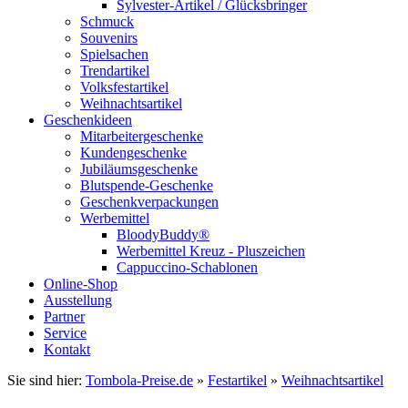
Sylvester-Artikel / Glücksbringer
Schmuck
Souvenirs
Spielsachen
Trendartikel
Volksfestartikel
Weihnachtsartikel
Geschenkideen
Mitarbeitergeschenke
Kundengeschenke
Jubiläumsgeschenke
Blutspende-Geschenke
Geschenkverpackungen
Werbemittel
BloodyBuddy®
Werbemittel Kreuz - Pluszeichen
Cappuccino-Schablonen
Online-Shop
Ausstellung
Partner
Service
Kontakt
Sie sind hier:
Tombola-Preise.de
»
Festartikel
»
Weihnachtsartikel