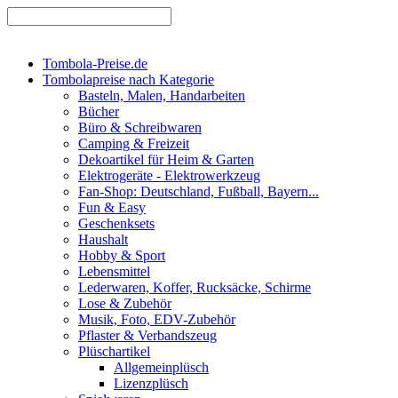
Tombola-Preise.de
Tombolapreise nach Kategorie
Basteln, Malen, Handarbeiten
Bücher
Büro & Schreibwaren
Camping & Freizeit
Dekoartikel für Heim & Garten
Elektrogeräte - Elektrowerkzeug
Fan-Shop: Deutschland, Fußball, Bayern...
Fun & Easy
Geschenksets
Haushalt
Hobby & Sport
Lebensmittel
Lederwaren, Koffer, Rucksäcke, Schirme
Lose & Zubehör
Musik, Foto, EDV-Zubehör
Pflaster & Verbandszeug
Plüschartikel
Allgemeinplüsch
Lizenzplüsch