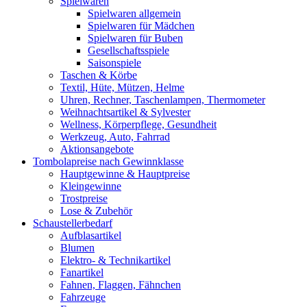
Spielwaren
Spielwaren allgemein
Spielwaren für Mädchen
Spielwaren für Buben
Gesellschaftsspiele
Saisonspiele
Taschen & Körbe
Textil, Hüte, Mützen, Helme
Uhren, Rechner, Taschenlampen, Thermometer
Weihnachtsartikel & Sylvester
Wellness, Körperpflege, Gesundheit
Werkzeug, Auto, Fahrrad
Aktionsangebote
Tombolapreise nach Gewinnklasse
Hauptgewinne & Hauptpreise
Kleingewinne
Trostpreise
Lose & Zubehör
Schaustellerbedarf
Aufblasartikel
Blumen
Elektro- & Technikartikel
Fanartikel
Fahnen, Flaggen, Fähnchen
Fahrzeuge