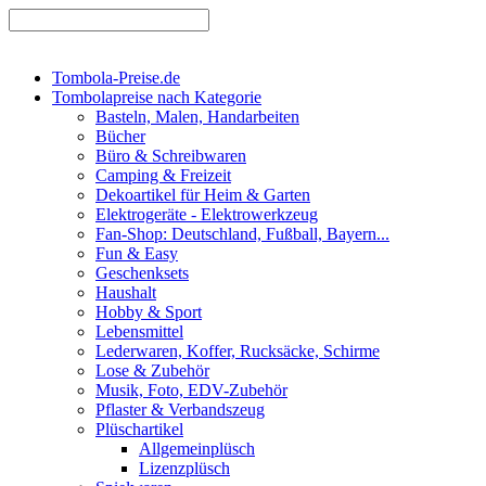
Tombola-Preise.de
Tombolapreise nach Kategorie
Basteln, Malen, Handarbeiten
Bücher
Büro & Schreibwaren
Camping & Freizeit
Dekoartikel für Heim & Garten
Elektrogeräte - Elektrowerkzeug
Fan-Shop: Deutschland, Fußball, Bayern...
Fun & Easy
Geschenksets
Haushalt
Hobby & Sport
Lebensmittel
Lederwaren, Koffer, Rucksäcke, Schirme
Lose & Zubehör
Musik, Foto, EDV-Zubehör
Pflaster & Verbandszeug
Plüschartikel
Allgemeinplüsch
Lizenzplüsch