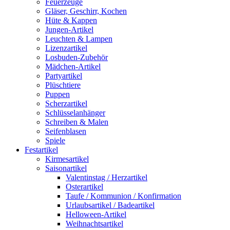
Feuerzeuge
Gläser, Geschirr, Kochen
Hüte & Kappen
Jungen-Artikel
Leuchten & Lampen
Lizenzartikel
Losbuden-Zubehör
Mädchen-Artikel
Partyartikel
Plüschtiere
Puppen
Scherzartikel
Schlüsselanhänger
Schreiben & Malen
Seifenblasen
Spiele
Festartikel
Kirmesartikel
Saisonartikel
Valentinstag / Herzartikel
Osterartikel
Taufe / Kommunion / Konfirmation
Urlaubsartikel / Badeartikel
Helloween-Artikel
Weihnachtsartikel