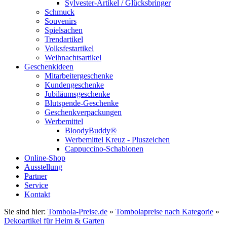
Sylvester-Artikel / Glücksbringer
Schmuck
Souvenirs
Spielsachen
Trendartikel
Volksfestartikel
Weihnachtsartikel
Geschenkideen
Mitarbeitergeschenke
Kundengeschenke
Jubiläumsgeschenke
Blutspende-Geschenke
Geschenkverpackungen
Werbemittel
BloodyBuddy®
Werbemittel Kreuz - Pluszeichen
Cappuccino-Schablonen
Online-Shop
Ausstellung
Partner
Service
Kontakt
Sie sind hier:
Tombola-Preise.de
»
Tombolapreise nach Kategorie
»
Dekoartikel für Heim & Garten