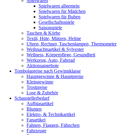
Spielwaren
Spielwaren allgemein
Spielwaren für Mädchen
Spielwaren für Buben
Gesellschaftsspiele
Saisonspiele
Taschen & Körbe
Textil, Hüte, Mützen, Helme
Uhren, Rechner, Taschenlampen, Thermometer
Weihnachtsartikel & Sylvester
Wellness, Körperpflege, Gesundheit
Werkzeug, Auto, Fahrrad
Aktionsangebote
Tombolapreise nach Gewinnklasse
Hauptgewinne & Hauptpreise
Kleingewinne
Trostpreise
Lose & Zubehör
Schaustellerbedarf
Aufblasartikel
Blumen
Elektro- & Technikartikel
Fanartikel
Fahnen, Flaggen, Fähnchen
Fahrzeuge