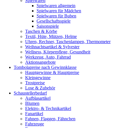
Spielwaren
Spielwaren allgemein
Spielwaren für Mädchen
Spielwaren für Buben
Gesellschaftsspiele
Saisonspiele
Taschen & Körbe
Textil, Hüte, Mützen, Helme
Uhren, Rechner, Taschenlampen, Thermometer
Weihnachtsartikel & Sylvester
Wellness, Körperpflege, Gesundheit
Werkzeug, Auto, Fahrrad
Aktionsangebote
Tombolapreise nach Gewinnklasse
Hauptgewinne & Hauptpreise
Kleingewinne
Trostpreise
Lose & Zubehör
Schaustellerbedarf
Aufblasartikel
Blumen
Elektro- & Technikartikel
Fanartikel
Fahnen, Flaggen, Fähnchen
Fahrzeuge