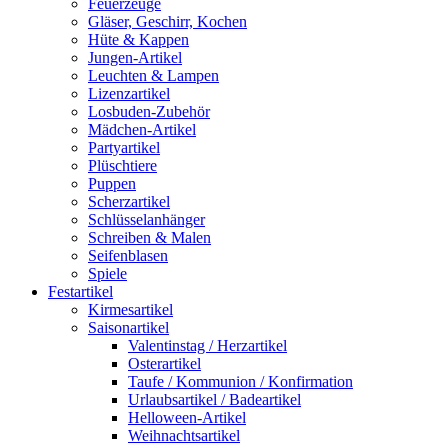
Feuerzeuge
Gläser, Geschirr, Kochen
Hüte & Kappen
Jungen-Artikel
Leuchten & Lampen
Lizenzartikel
Losbuden-Zubehör
Mädchen-Artikel
Partyartikel
Plüschtiere
Puppen
Scherzartikel
Schlüsselanhänger
Schreiben & Malen
Seifenblasen
Spiele
Festartikel
Kirmesartikel
Saisonartikel
Valentinstag / Herzartikel
Osterartikel
Taufe / Kommunion / Konfirmation
Urlaubsartikel / Badeartikel
Helloween-Artikel
Weihnachtsartikel