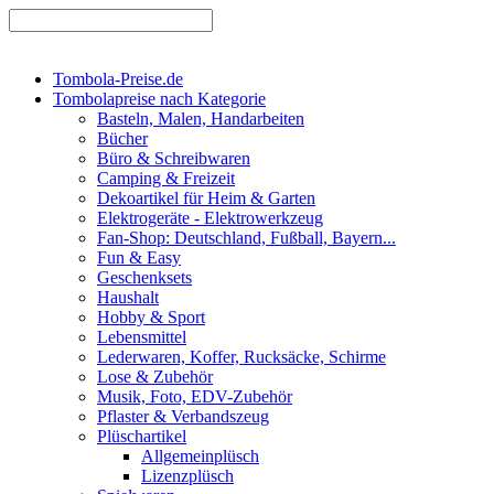
Tombola-Preise.de
Tombolapreise nach Kategorie
Basteln, Malen, Handarbeiten
Bücher
Büro & Schreibwaren
Camping & Freizeit
Dekoartikel für Heim & Garten
Elektrogeräte - Elektrowerkzeug
Fan-Shop: Deutschland, Fußball, Bayern...
Fun & Easy
Geschenksets
Haushalt
Hobby & Sport
Lebensmittel
Lederwaren, Koffer, Rucksäcke, Schirme
Lose & Zubehör
Musik, Foto, EDV-Zubehör
Pflaster & Verbandszeug
Plüschartikel
Allgemeinplüsch
Lizenzplüsch