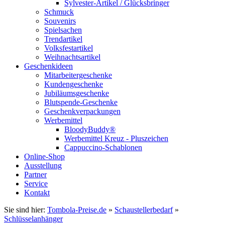
Sylvester-Artikel / Glücksbringer
Schmuck
Souvenirs
Spielsachen
Trendartikel
Volksfestartikel
Weihnachtsartikel
Geschenkideen
Mitarbeitergeschenke
Kundengeschenke
Jubiläumsgeschenke
Blutspende-Geschenke
Geschenkverpackungen
Werbemittel
BloodyBuddy®
Werbemittel Kreuz - Pluszeichen
Cappuccino-Schablonen
Online-Shop
Ausstellung
Partner
Service
Kontakt
Sie sind hier:
Tombola-Preise.de
»
Schaustellerbedarf
»
Schlüsselanhänger