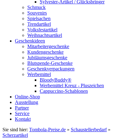
Sylvester-Artikel / Glücksbringer
Schmuck
Souvenirs
Spielsachen
Trendartikel
Volksfestartikel
Weihnachtsartikel
Geschenkideen
Mitarbeitergeschenke
Kundengeschenke
Jubiläumsgeschenke
Blutspende-Geschenke
Geschenkverpackungen
Werbemittel
BloodyBuddy®
Werbemittel Kreuz - Pluszeichen
Cappuccino-Schablonen
Online-Shop
Ausstellung
Partner
Service
Kontakt
Sie sind hier:
Tombola-Preise.de
»
Schaustellerbedarf
»
Scherzartikel