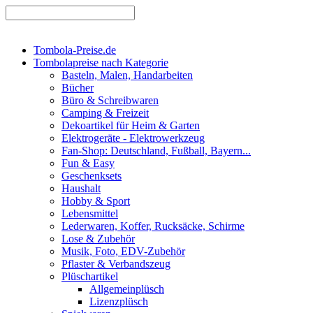
Tombola-Preise.de
Tombolapreise nach Kategorie
Basteln, Malen, Handarbeiten
Bücher
Büro & Schreibwaren
Camping & Freizeit
Dekoartikel für Heim & Garten
Elektrogeräte - Elektrowerkzeug
Fan-Shop: Deutschland, Fußball, Bayern...
Fun & Easy
Geschenksets
Haushalt
Hobby & Sport
Lebensmittel
Lederwaren, Koffer, Rucksäcke, Schirme
Lose & Zubehör
Musik, Foto, EDV-Zubehör
Pflaster & Verbandszeug
Plüschartikel
Allgemeinplüsch
Lizenzplüsch