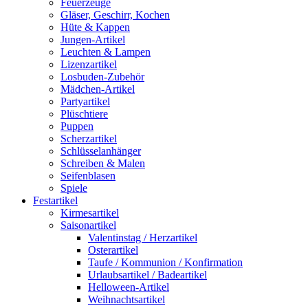
Feuerzeuge
Gläser, Geschirr, Kochen
Hüte & Kappen
Jungen-Artikel
Leuchten & Lampen
Lizenzartikel
Losbuden-Zubehör
Mädchen-Artikel
Partyartikel
Plüschtiere
Puppen
Scherzartikel
Schlüsselanhänger
Schreiben & Malen
Seifenblasen
Spiele
Festartikel
Kirmesartikel
Saisonartikel
Valentinstag / Herzartikel
Osterartikel
Taufe / Kommunion / Konfirmation
Urlaubsartikel / Badeartikel
Helloween-Artikel
Weihnachtsartikel