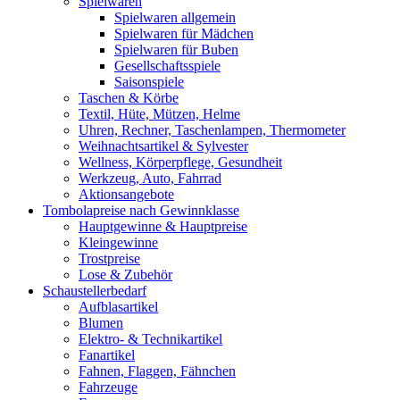
Spielwaren
Spielwaren allgemein
Spielwaren für Mädchen
Spielwaren für Buben
Gesellschaftsspiele
Saisonspiele
Taschen & Körbe
Textil, Hüte, Mützen, Helme
Uhren, Rechner, Taschenlampen, Thermometer
Weihnachtsartikel & Sylvester
Wellness, Körperpflege, Gesundheit
Werkzeug, Auto, Fahrrad
Aktionsangebote
Tombolapreise nach Gewinnklasse
Hauptgewinne & Hauptpreise
Kleingewinne
Trostpreise
Lose & Zubehör
Schaustellerbedarf
Aufblasartikel
Blumen
Elektro- & Technikartikel
Fanartikel
Fahnen, Flaggen, Fähnchen
Fahrzeuge