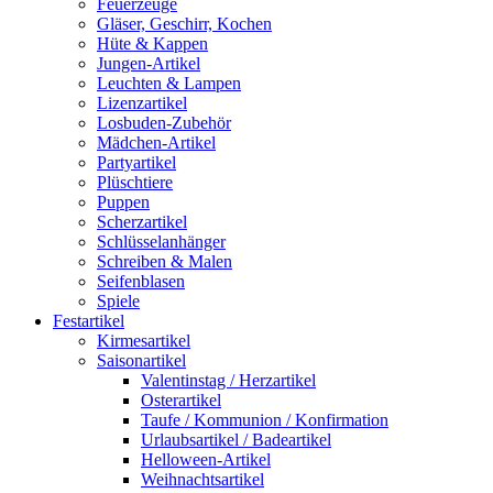
Feuerzeuge
Gläser, Geschirr, Kochen
Hüte & Kappen
Jungen-Artikel
Leuchten & Lampen
Lizenzartikel
Losbuden-Zubehör
Mädchen-Artikel
Partyartikel
Plüschtiere
Puppen
Scherzartikel
Schlüsselanhänger
Schreiben & Malen
Seifenblasen
Spiele
Festartikel
Kirmesartikel
Saisonartikel
Valentinstag / Herzartikel
Osterartikel
Taufe / Kommunion / Konfirmation
Urlaubsartikel / Badeartikel
Helloween-Artikel
Weihnachtsartikel