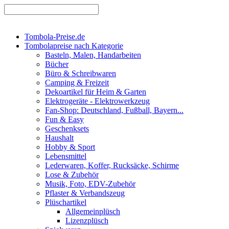
Tombola-Preise.de
Tombolapreise nach Kategorie
Basteln, Malen, Handarbeiten
Bücher
Büro & Schreibwaren
Camping & Freizeit
Dekoartikel für Heim & Garten
Elektrogeräte - Elektrowerkzeug
Fan-Shop: Deutschland, Fußball, Bayern...
Fun & Easy
Geschenksets
Haushalt
Hobby & Sport
Lebensmittel
Lederwaren, Koffer, Rucksäcke, Schirme
Lose & Zubehör
Musik, Foto, EDV-Zubehör
Pflaster & Verbandszeug
Plüschartikel
Allgemeinplüsch
Lizenzplüsch