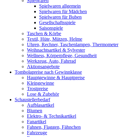
Spielwaren
Spielwaren allgemein
Spielwaren für Mädchen
Spielwaren für Buben
Gesellschaftsspiele
Saisonspiele
Taschen & Körbe
Textil, Hüte, Mützen, Helme
Uhren, Rechner, Taschenlampen, Thermometer
Weihnachtsartikel & Sylvester
Wellness, Körperpflege, Gesundheit
Werkzeug, Auto, Fahrrad
Aktionsangebote
Tombolapreise nach Gewinnklasse
Hauptgewinne & Hauptpreise
Kleingewinne
Trostpreise
Lose & Zubehör
Schaustellerbedarf
Aufblasartikel
Blumen
Elektro- & Technikartikel
Fanartikel
Fahnen, Flaggen, Fähnchen
Fahrzeuge