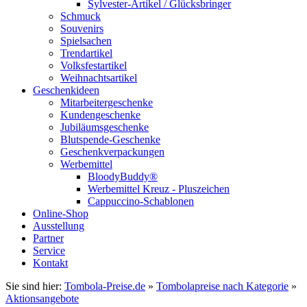
Sylvester-Artikel / Glücksbringer
Schmuck
Souvenirs
Spielsachen
Trendartikel
Volksfestartikel
Weihnachtsartikel
Geschenkideen
Mitarbeitergeschenke
Kundengeschenke
Jubiläumsgeschenke
Blutspende-Geschenke
Geschenkverpackungen
Werbemittel
BloodyBuddy®
Werbemittel Kreuz - Pluszeichen
Cappuccino-Schablonen
Online-Shop
Ausstellung
Partner
Service
Kontakt
Sie sind hier:
Tombola-Preise.de
»
Tombolapreise nach Kategorie
»
Aktionsangebote