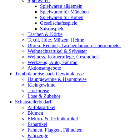
Spielwaren
Spielwaren allgemein
Spielwaren für Mädchen
Spielwaren für Buben
Gesellschaftsspiele
Saisonspiele
Taschen & Körbe
Textil, Hüte, Mützen, Helme
Uhren, Rechner, Taschenlampen, Thermometer
Weihnachtsartikel & Sylvester
Wellness, Körperpflege, Gesundheit
Werkzeug, Auto, Fahrrad
Aktionsangebote
Tombolapreise nach Gewinnklasse
Hauptgewinne & Hauptpreise
Kleingewinne
Trostpreise
Lose & Zubehör
Schaustellerbedarf
Aufblasartikel
Blumen
Elektro- & Technikartikel
Fanartikel
Fahnen, Flaggen, Fähnchen
Fahrzeuge