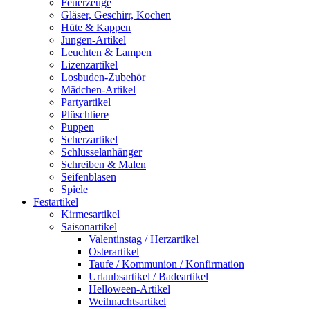
Feuerzeuge
Gläser, Geschirr, Kochen
Hüte & Kappen
Jungen-Artikel
Leuchten & Lampen
Lizenzartikel
Losbuden-Zubehör
Mädchen-Artikel
Partyartikel
Plüschtiere
Puppen
Scherzartikel
Schlüsselanhänger
Schreiben & Malen
Seifenblasen
Spiele
Festartikel
Kirmesartikel
Saisonartikel
Valentinstag / Herzartikel
Osterartikel
Taufe / Kommunion / Konfirmation
Urlaubsartikel / Badeartikel
Helloween-Artikel
Weihnachtsartikel