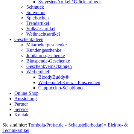
Sylvester-Artikel / Glücksbringer
Schmuck
Souvenirs
Spielsachen
Trendartikel
Volksfestartikel
Weihnachtsartikel
Geschenkideen
Mitarbeitergeschenke
Kundengeschenke
Jubiläumsgeschenke
Blutspende-Geschenke
Geschenkverpackungen
Werbemittel
BloodyBuddy®
Werbemittel Kreuz - Pluszeichen
Cappuccino-Schablonen
Online-Shop
Ausstellung
Partner
Service
Kontakt
Sie sind hier:
Tombola-Preise.de
»
Schaustellerbedarf
»
Elektro- &
Technikartikel