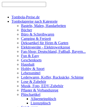
Tombola-Preise.de
Tombolapreise nach Kategorie
Basteln, Malen, Handarbeiten
Bücher
Büro & Schreibwaren
Camping & Freizeit
Dekoartikel für Heim & Garten
Elektrogeräte - Elektrowerkzeug
Fan-Shop: Deutschland, Fußball, Bayern...
Fun & Easy
Geschenksets
Haushalt
Hobby & Sport
Lebensmittel
Lederwaren, Koffer, Rucksäcke, Schirme
Lose & Zubehör
Musik, Foto, EDV-Zubehör
Pflaster & Verbandszeug
Plüschartikel
Allgemeinplüsch
Lizenzplüsch