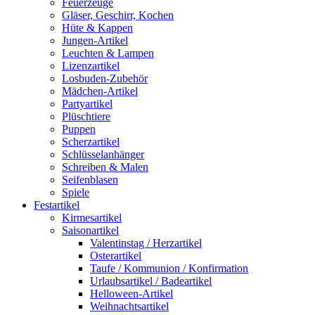
Feuerzeuge
Gläser, Geschirr, Kochen
Hüte & Kappen
Jungen-Artikel
Leuchten & Lampen
Lizenzartikel
Losbuden-Zubehör
Mädchen-Artikel
Partyartikel
Plüschtiere
Puppen
Scherzartikel
Schlüsselanhänger
Schreiben & Malen
Seifenblasen
Spiele
Festartikel
Kirmesartikel
Saisonartikel
Valentinstag / Herzartikel
Osterartikel
Taufe / Kommunion / Konfirmation
Urlaubsartikel / Badeartikel
Helloween-Artikel
Weihnachtsartikel