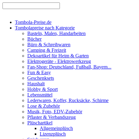
Tombola-Preise.de
Tombolapreise nach Kategorie
Basteln, Malen, Handarbeiten
Bücher
Büro & Schreibwaren
Camping & Freizeit
Dekoartikel für Heim & Garten
Elektrogeräte - Elektrowerkzeug
Fan-Shop: Deutschland, Fußball, Bayern...
Fun & Easy
Geschenksets
Haushalt
Hobby & Sport
Lebensmittel
Lederwaren, Koffer, Rucksäcke, Schirme
Lose & Zubehör
Musik, Foto, EDV-Zubehör
Pflaster & Verbandszeug
Plüschartikel
Allgemeinplüsch
Lizenzplüsch