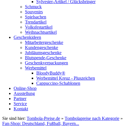
Sylvester-Artikel / Glücksbringer
Schmuck
Souvenirs
Spielsachen
Trendartikel
Volksfestartikel
Weihnachtsartikel
Geschenkideen
Mitarbeitergeschenke
Kundengeschenke
Jubiläumsgeschenke
Blutspende-Geschenke
Geschenkverpackungen
Werbemittel
BloodyBuddy®
Werbemittel Kreuz - Pluszeichen
Cappuccino-Schablonen
Online-Shop
Ausstellung
Partner
Service
Kontakt
Sie sind hier:
Tombola-Preise.de
»
Tombolapreise nach Kategorie
»
Fan-Shop: Deutschland, Fußball, Bayern...