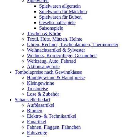
Spielwaren
Spielwaren allgemein
Spielwaren für Mädchen
Spielwaren für Buben
Gesellschaftsspiele
Saisonspiele
Taschen & Körbe
Textil, Hüte, Mützen, Helme
Uhren, Rechner, Taschenlampen, Thermometer
Weihnachtsartikel & Sylvester
Wellness, Körperpflege, Gesundheit
Werkzeug, Auto, Fahrrad
Aktionsangebote
Tombolapreise nach Gewinnklasse
Hauptgewinne & Hauptpreise
Kleingewinne
Trostpreise
Lose & Zubehör
Schaustellerbedarf
Aufblasartikel
Blumen
Elektro- & Technikartikel
Fanartikel
Fahnen, Flaggen, Fähnchen
Fahrzeuge