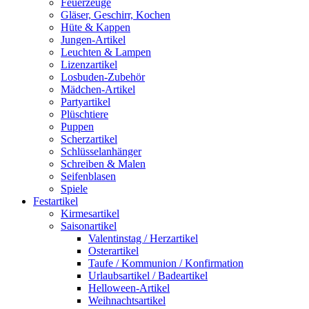
Feuerzeuge
Gläser, Geschirr, Kochen
Hüte & Kappen
Jungen-Artikel
Leuchten & Lampen
Lizenzartikel
Losbuden-Zubehör
Mädchen-Artikel
Partyartikel
Plüschtiere
Puppen
Scherzartikel
Schlüsselanhänger
Schreiben & Malen
Seifenblasen
Spiele
Festartikel
Kirmesartikel
Saisonartikel
Valentinstag / Herzartikel
Osterartikel
Taufe / Kommunion / Konfirmation
Urlaubsartikel / Badeartikel
Helloween-Artikel
Weihnachtsartikel