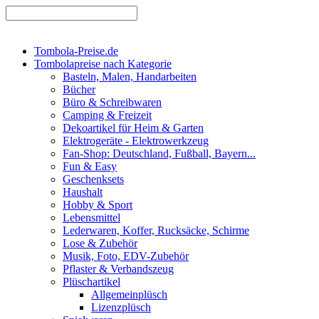
Tombola-Preise.de
Tombolapreise nach Kategorie
Basteln, Malen, Handarbeiten
Bücher
Büro & Schreibwaren
Camping & Freizeit
Dekoartikel für Heim & Garten
Elektrogeräte - Elektrowerkzeug
Fan-Shop: Deutschland, Fußball, Bayern...
Fun & Easy
Geschenksets
Haushalt
Hobby & Sport
Lebensmittel
Lederwaren, Koffer, Rucksäcke, Schirme
Lose & Zubehör
Musik, Foto, EDV-Zubehör
Pflaster & Verbandszeug
Plüschartikel
Allgemeinplüsch
Lizenzplüsch