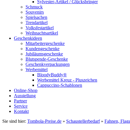
Sylvester-Artikel / Glücksbringer
Schmuck
Souvenirs
Spielsachen
Trendartikel
Volksfestartikel
Weihnachtsartikel
Geschenkideen
Mitarbeitergeschenke
Kundengeschenke
Jubiläumsgeschenke
Blutspende-Geschenke
Geschenkverpackungen
Werbemittel
BloodyBuddy®
Werbemittel Kreuz - Pluszeichen
Cappuccino-Schablonen
Online-Shop
Ausstellung
Partner
Service
Kontakt
Sie sind hier:
Tombola-Preise.de
»
Schaustellerbedarf
»
Fahnen, Flag