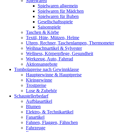
Spielwaren
Spielwaren allgemein
Spielwaren für Mädchen
Spielwaren für Buben
Gesellschaftsspiele
Saisonspiele
Taschen & Körbe
Textil, Hüte, Mützen, Helme
Uhren, Rechner, Taschenlampen, Thermometer
Weihnachtsartikel & Sylvester
Wellness, Körperpflege, Gesundheit
Werkzeug, Auto, Fahrrad
Aktionsangebote
Tombolapreise nach Gewinnklasse
Hauptgewinne & Hauptpreise
Kleingewinne
Trostpreise
Lose & Zubehör
Schaustellerbedarf
Aufblasartikel
Blumen
Elektro- & Technikartikel
Fanartikel
Fahnen, Flaggen, Fähnchen
Fahrzeuge